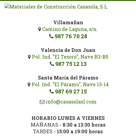
Pasar
al
contenido
Villamañan
principal
Camino de Laguna, s/n.
987 76 70 28
Valencia de Don Juan
Pol. Ind. "El Tesoro", Nave B3-B5
987 75 12 13
Santa María del Páramo
Pol. Ind. "El Páramo", Nave 13-14
987 69 27 15
info@casasolasl.com
HORARIO LUNES A VIERNES
MAÑANAS
- 8:30 a 13:30 horas
TARDES
- 15:00 a 19:00 horas