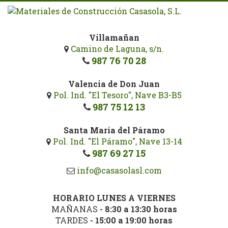
Pasar
al
contenido
Villamañan
principal
Camino de Laguna, s/n.
987 76 70 28
Valencia de Don Juan
Pol. Ind. "El Tesoro", Nave B3-B5
987 75 12 13
Santa María del Páramo
Pol. Ind. "El Páramo", Nave 13-14
987 69 27 15
info@casasolasl.com
HORARIO LUNES A VIERNES
MAÑANAS
- 8:30 a 13:30 horas
TARDES
- 15:00 a 19:00 horas