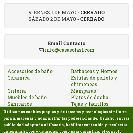
VIERNES 1 DE MAYO
- CERRADO
SÁBADO 2 DE MAYO
- CERRADO
Email Contacto
info@casasolasl.com
Accesorios de baño
Barbacoas y Hornos
Ceramica
Estufas de pellets y
chimeneas
Grifería
Mamparas
Muebles de baño
Platos de ducha
Sanitarios
Tejas y ladrillos
VELUX
Utilizamos cookies propias y de terceros y tecnologías similares
para almacenar y administrar las preferencias del Usuario, enviar
publicidad adaptada al Usuario, habilitar contenido y recolectar
datos analíticos y de uso, así como para garantizar el correcto