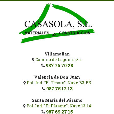
Pasar
al
contenido
principal
Villamañan
Camino de Laguna, s/n.
987 76 70 28
Valencia de Don Juan
Pol. Ind. "El Tesoro", Nave B3-B5
987 75 12 13
Santa María del Páramo
Pol. Ind. "El Páramo", Nave 13-14
987 69 27 15