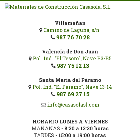
Pasar
al
contenido
Villamañan
principal
Camino de Laguna, s/n.
987 76 70 28
Valencia de Don Juan
Pol. Ind. "El Tesoro", Nave B3-B5
987 75 12 13
Santa María del Páramo
Pol. Ind. "El Páramo", Nave 13-14
987 69 27 15
info@casasolasl.com
HORARIO LUNES A VIERNES
MAÑANAS
- 8:30 a 13:30 horas
TARDES
- 15:00 a 19:00 horas